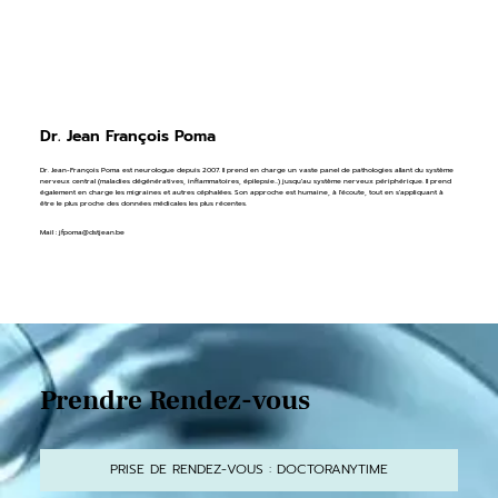
Dr. Jean François Poma
Dr. Jean-François Poma est neurologue depuis 2007. Il prend en charge un vaste panel de pathologies allant du système
nerveux central (maladies dégénératives, inflammatoires, épilepsie...) jusqu'au système nerveux périphérique. Il prend
également en charge les migraines et autres céphalées. Son approche est humaine, à l'écoute, tout en s'appliquant à
être le plus proche des données médicales les plus récentes.
Mail :
jfpoma@clstjean.be
Prendre Rendez-vous
PRISE DE RENDEZ-VOUS : DOCTORANYTIME